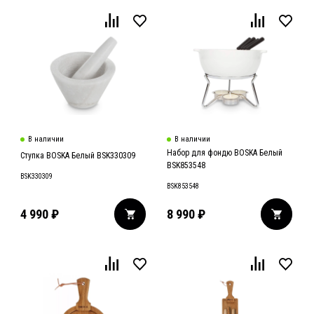
В наличии
В наличии
Набор для фондю BOSKA Белый
Ступка BOSKA Белый BSK330309
BSK853548
BSK330309
BSK853548
4 990
₽
8 990
₽