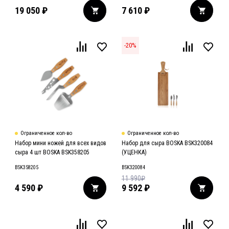
19 050
₽
7 610
₽
-
20
%
Ограниченное кол-во
Ограниченное кол-во
Набор мини ножей для всех видов
Набор для сыра BOSKA BSK320084
сыра 4 шт BOSKA BSK358205
(УЦЕНКА)
BSK358205
BSK320084
11 990
₽
4 590
₽
9 592
₽